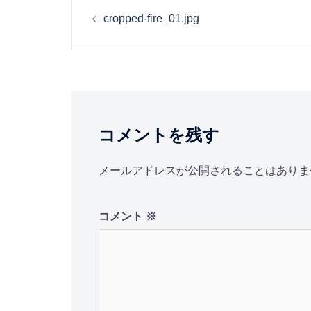
投
cropped-fire_01.jpg
稿
ナ
ビ
コメントを残す
ゲ
ー
メールアドレスが公開されることはありま
シ
コメント
※
ョ
ン