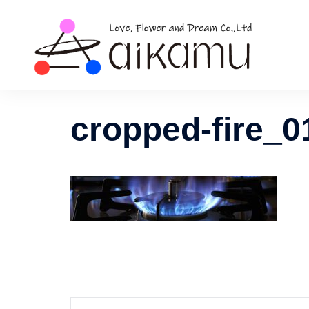
コ
ン
テ
ン
ツ
へ
ス
cropped-fire_0
キ
ッ
プ