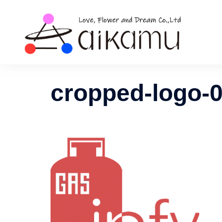
コ
ン
テ
ン
ツ
へ
ス
cropped-logo-
キ
ッ
プ