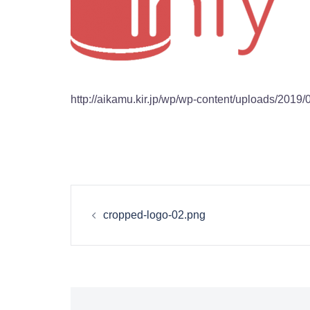
http://aikamu.kir.jp/wp/wp-content/uploads/2019
投
cropped-logo-02.png
稿
ナ
ビ