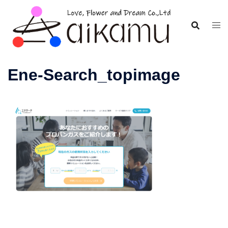
コ
ン
テ
ン
ツ
Ene-Search_topimage
へ
ス
キ
ッ
プ