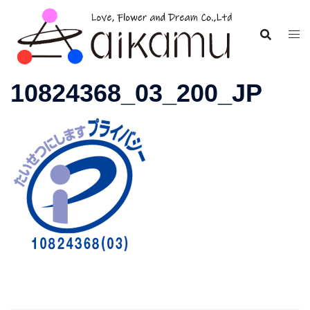
コ
ン
テ
ン
ツ
10824368_03_200_JP
へ
ス
キ
ッ
プ