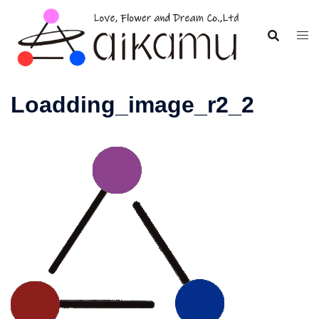
コ
ン
テ
ン
ツ
Loadding_image_r2_2
へ
ス
キ
ッ
プ