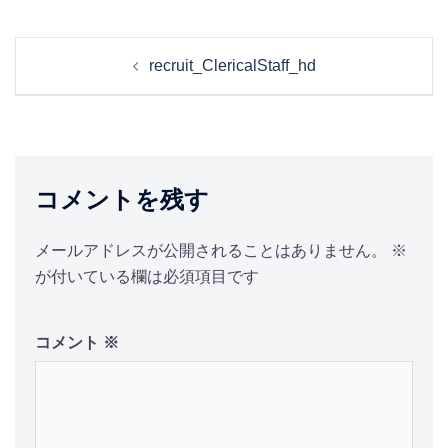
投
recruit_ClericalStaff_hd
稿
ナ
ビ
ゲ
ー
コメントを残す
シ
ョ
メールアドレスが公開されることはありません。
※
ン
が付いている欄は必須項目です
コメント
※