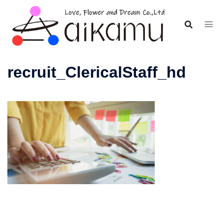
コ
ン
テ
ン
ツ
recruit_ClericalStaff_hd
へ
ス
キ
ッ
プ