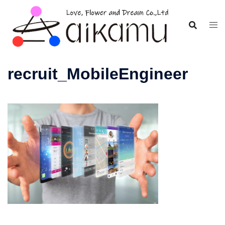
コ
ン
テ
ン
ツ
recruit_MobileEngineer
へ
ス
キ
ッ
プ