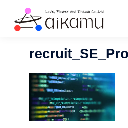
コ
ン
テ
ン
ツ
へ
ス
recruit_SE_P
キ
ッ
プ