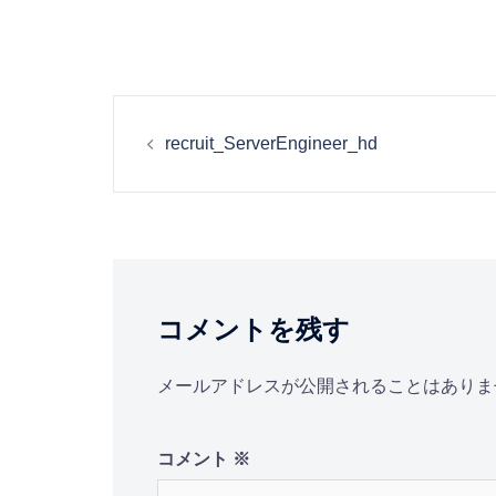
投
recruit_ServerEngineer_hd
稿
ナ
ビ
コメントを残す
ゲ
ー
メールアドレスが公開されることはありま
シ
コメント
※