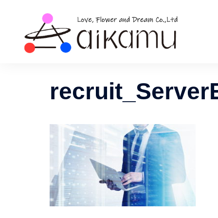
コ
ン
テ
ン
ツ
へ
ス
recruit_Serve
キ
ッ
プ