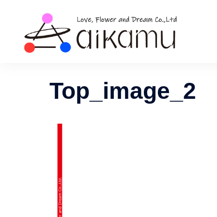
コ
ン
テ
ン
ツ
へ
ス
Top_image_2
キ
ッ
プ