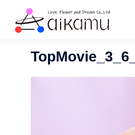
コ
ン
テ
ン
ツ
へ
ス
TopMovie_3_6
キ
ッ
プ
動
画
プ
レ
ー
ヤ
ー