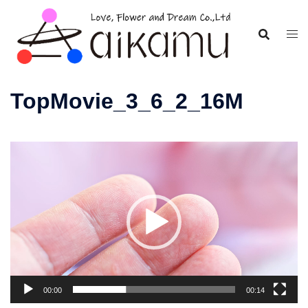
コ
ン
テ
ン
ツ
TopMovie_3_6_2_16M
へ
ス
キ
動
ッ
画
プ
プ
レ
ー
ヤ
ー
00:00
00:14